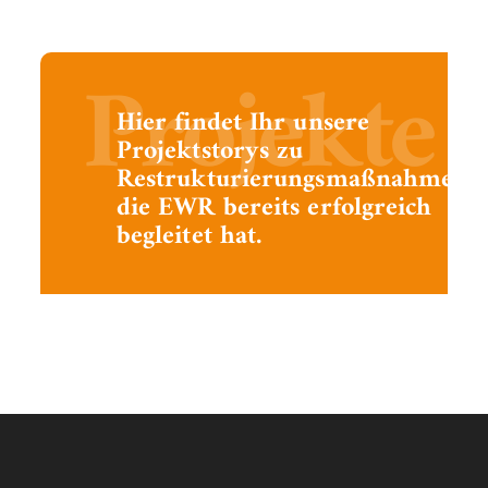
Projekte
Hier findet Ihr unsere
Projektstorys zu
Restrukturierungsmaßnahmen,
die EWR bereits erfolgreich
begleitet hat.