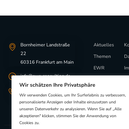
Bornheimer Landstraße
Aktuelles
Ko
22
Themen
Da
60316 Frankfurt am Main
EWR
I
info@ewr-consulting.de
Projekte
Wir schätzen Ihre Privatsphäre
+49 (0) 69 – 43 01 09
Wir verwenden Cookies, um Ihr Surferlebnis zu verbessern,
personalisierte Anzeigen oder Inhalte einzusetzen und
unseren Datenverkehr zu analysieren. Wenn Sie auf „Alle
akzeptieren" klicken, stimmen Sie der Anwendung von
Cookies zu.